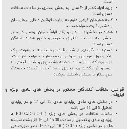
است.
ورود افراد کمتر از ۱۲ سال به بخش بستری در ساعات ملاقات
ممنوع است.
کلیه همراهان گرامی ملزم به رعایت قوانین داخلی بیمارستان
و داشتن کارت همراه هستند.
همراه در بخش‏های زایمان و زنان الزاماً بانوان بوده و در سایر
بخش‏ها به استثناء اتاق‏های خصوصی، حضور همراه ناهمگن
ممنوع است.
مسئولیت نگهداری از اشیاء قیمتی مانند طلا، جواهرات، چک
بانکی، پول، موبایل و غیره بر عهده بیمار یا همراه بیمار است.
در صورتیکه بیمار همراه نداشته باشد، پول و اشیاء قیمتی با
امضا و اثر انگشت وی تحویل واحد "حقوق گیرنده خدمت"،
سرپرستار یا مسئول شیفت می‏شود.
قوانین ملاقات كنندگان محترم در بخش های عادی، ویژه و
ایزوله :
در بخش های عادی روزهای عادی 15 الی 17 و در روزهای
تعطیل 9 الی 11 می باشد.
ساعات ملاقات در بخش های ویژه ( ICU-G،ICU-OH )،
روزهای عادی و تعطیل از ساعت 15:30 الی 16
(از پشت شیشه
ها)
و در بخش ویژه (
CCU
) 16 الی 16:30 عصر صورت می