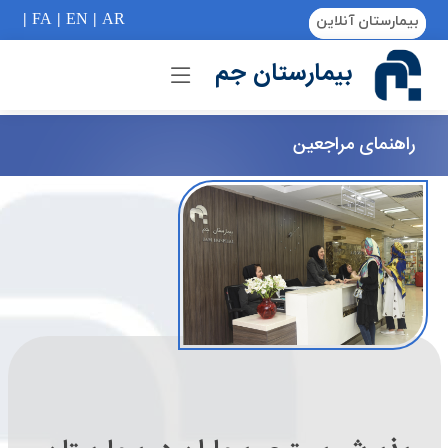
if (Model != null) {
|
FA
|
EN
|
AR
بیمارستان آنلاین
بیمارستان جم
راهنمای مراجعین