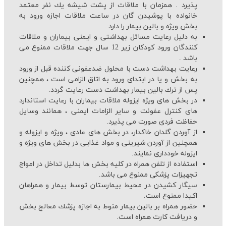
پذیرد . همزمان با ملاقات از پشت شیشه یك نفر معتمد
خانواده با پوشیدن گان در ساعت ملاقات اجازه ورود به
بخش ویژه و بالین بیمار را دارد .
به دلیل رعایت مسائل بهداشتی و ایمنی بیماران و ملاقات
كنندگان ورود كودكان زیر 12 سال جهت ملاقات ممنوع می
باشد .
رعایت بهداشت دست با محلول ضدعفونی كننده قبل از ورود
به بخش و یا در ابتدای ورود به اتاق الزامی است ، همچنین
پس از ترك بالین بیمار بهداشت دست رعایت گردد.
در بخش های ویژه ایزوله ملاقات بیماران با رعایت استاندارد
های كنترل عفونت و سایر الزامات ایمنی ، همانند وسایل
حفاظت فردی صورت می پذیرد.
از آوردن گلدان خاكدار، در بخش های عادی ، ویژه و ایزوله و
همچنین از آوردن شیرینی و مواد غذایی در بخش های ویژه و
ایزوله خودداری نمایند.
استفاده از تلفن همراه در كلیه بخش ها بدلیل تداخل در امواج
تجهیزات پزشكی ممنوع می باشد.
سیگار كشیدن در محیط بیمارستان توسط بیمار و همراهان
اكیدا ممنوع است.
حضور همراه بر بالین بیمار منوط به اجازه پزشك معالج بخش
و دریافت كارت همراه است.