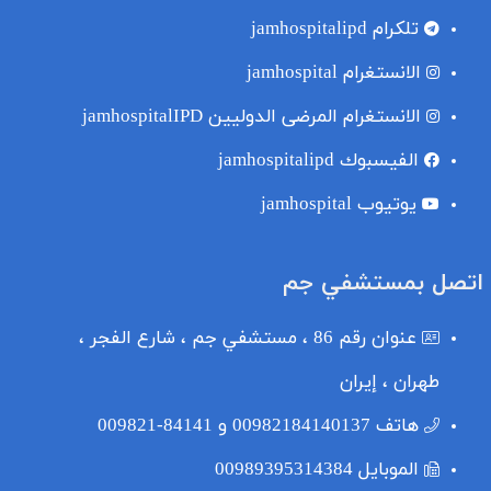
تلکرام
jamhospitalipd
الانستغرام
jamhospital
الانستغرام المرضى الدوليين
jamhospitalIPD
الفيسبوك
jamhospitalipd
یوتیوب
jamhospital
اتصل بمستشفي جم
عنوان
رقم 86 ، مستشفي جم ، شارع الفجر ،
طهران ، إيران
هاتف
00982184140137 و 84141-009821
الموبایل
00989395314384