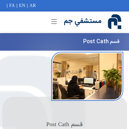
if (Model != null) {
|
FA
|
EN
|
AR
مستشفي جم
قسم Post Cath
قسم Post Cath