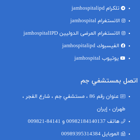
تلکرام
jamhospitalipd
الانستغرام
jamhospital
الانستغرام المرضى الدوليين
jamhospitalIPD
الفيسبوك
jamhospitalipd
یوتیوب
jamhospital
اتصل بمستشفي جم
عنوان
رقم 86 ، مستشفي جم ، شارع الفجر ،
طهران ، إيران
هاتف
00982184140137 و 84141-009821
الموبایل
00989395314384