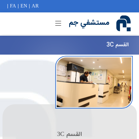
if (Model != null) {
|
FA
|
EN
|
AR
مستشفي جم
القسم 3C
القسم 3C