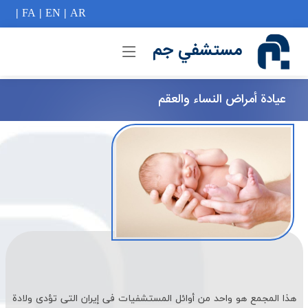
if (Model != null) {
|
FA
|
EN
|
AR
مستشفي جم
عیادة أمراض النساء والعقم
هذا المجمع هو واحد من أوائل المستشفیات فی إیران التی تؤدی ولادة