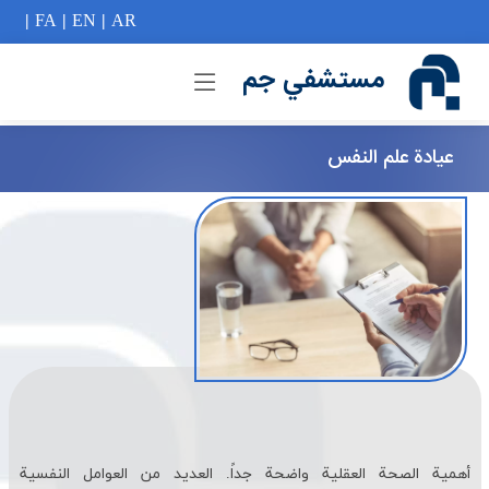
if (Model != null) {
|
FA
|
EN
|
AR
مستشفي جم
عيادة علم النفس
أهمية الصحة العقلية واضحة جداً. العديد من العوامل النفسية