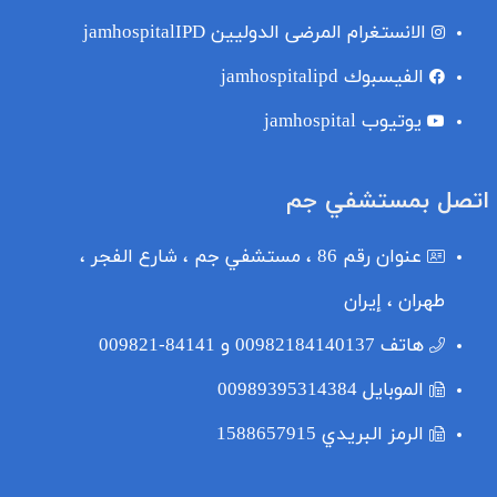
الانستغرام المرضى الدوليين
jamhospitalIPD
الفيسبوك
jamhospitalipd
یوتیوب
jamhospital
اتصل بمستشفي جم
عنوان
رقم 86 ، مستشفي جم ، شارع الفجر ،
طهران ، إيران
هاتف
00982184140137 و 84141-009821
الموبایل
00989395314384
الرمز البريدي
1588657915