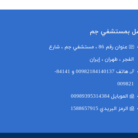
ل بمستشفي جم
عنوان
رقم 86 ، مستشفي جم ، شارع
الفجر ، طهران ، إيران
هاتف
00982184140137 و 84141-
009821
الموبایل
00989395314384
الرمز البريدي
1588657915