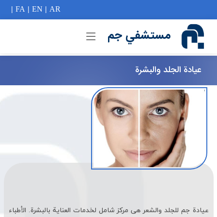
if (Model != null) {
|
FA
|
EN
|
AR
مستشفي جم
عیادة الجلد والبشرة
عیادة جم للجلد والشعر هی مركز شامل لخدمات العنایة بالبشرة. الأطباء